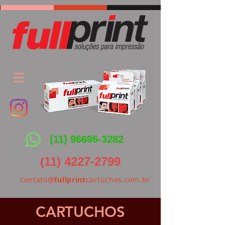
(11) 96695-3282
(11) 4227-2799
contato@
fullprint
cartuchos.com.br
CARTUCHOS